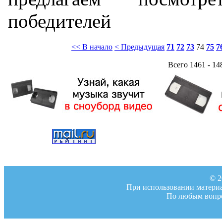
победителей
<< В начало
< Предыдущая
71
72
73
74
75
7
Всего 1461 - 14
© 2
При использовании материал
По любым вопро