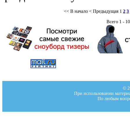
<< В начало
< Предыдущая
1
2
3
Всего 1 - 10
© 2
При использовании материал
По любым вопро