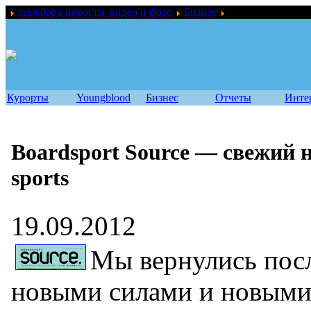
сноуборд новости, видео и фото
Бизнес
Boardsport Source
Курорты
Youngblood
Бизнес
Отчеты
Инте
Boardsport Source — свежий н
sports
19.09.2012
Мы вернулись посл
новыми силами и новыми