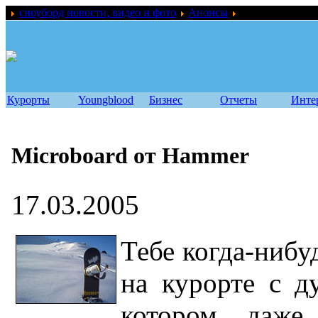
сноуборд новости, видео и фото
Анонсы
Microboard от 
Курорты
Youngblood
Бизнес
Отчеты
Инте
Microboard от Hammer
17.03.2005
Тебе когда-нибу
на курорте с д
котором даже