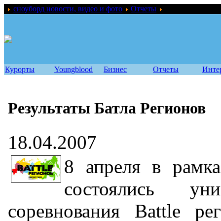
сноуборд новости, видео и фото
Отчеты
Результаты Батл
Курорты
Youngblood
Бизнес
Отчеты
Инте
Результаты Батла Регионов
18.04.2007
8 апреля в рамка
состоялись ун
соревнования Battle ре