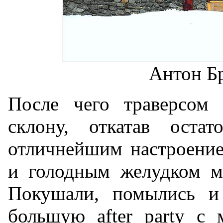
Антон Б
После чего траверсом 
склону, откатав ост
отличнейшим настроение
и голодным желудком м
Покушали, помылись и
большую after party с 