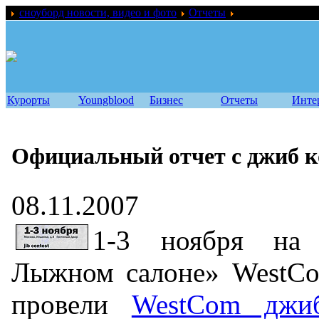
сноуборд новости, видео и фото
Отчеты
Официальный отч
Курорты
Youngblood
Бизнес
Отчеты
Инте
Официальный отчет с джиб к
08.11.2007
1-3 ноября на
Лыжном салоне» WestСo
провели
WestСom джиб