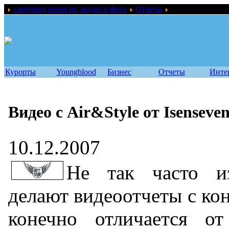
сноуборд новости, видео и фото
Отчеты
Видео с Air&Styl
Курорты
Youngblood
Бизнес
Отчеты
Инте
Видео с Air&Style от Isenseve
10.12.2007
Не так часто из
делают видеоотчеты с кон
конечно отличается от