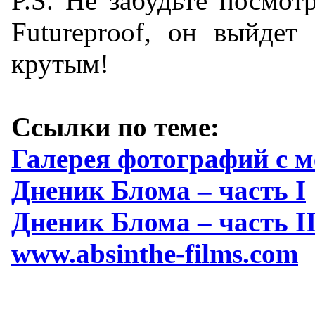
P.S. Не забудьте посмот
Futureproof, он выйде
крутым!
Ссылки по теме:
Галерея фотографий с м
Дненик Блома – часть I
Дненик Блома – часть I
www.absinthe-films.com