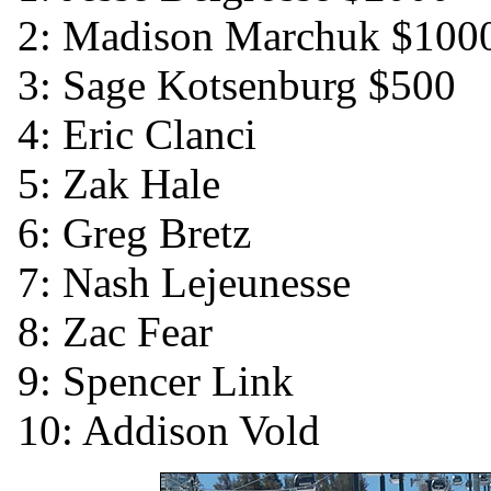
2: Madison Marchuk $100
3: Sage Kotsenburg $500
4: Eric Clanci
5: Zak Hale
6: Greg Bretz
7: Nash Lejeunesse
8: Zac Fear
9: Spencer Link
10: Addison Vold