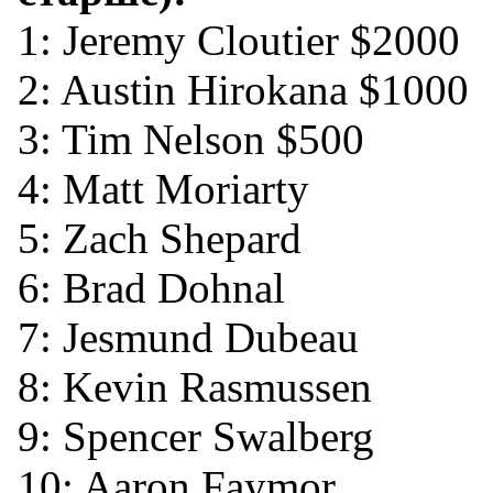
1: Jeremy Cloutier $2000
2: Austin Hirokana $1000
3: Tim Nelson $500
4: Matt Moriarty
5: Zach Shepard
6: Brad Dohnal
7: Jesmund Dubeau
8: Kevin Rasmussen
9: Spencer Swalberg
10: Aaron Faymor