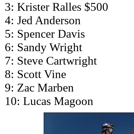
3: Krister Ralles $500
4: Jed Anderson
5: Spencer Davis
6: Sandy Wright
7: Steve Cartwright
8: Scott Vine
9: Zac Marben
10: Lucas Magoon