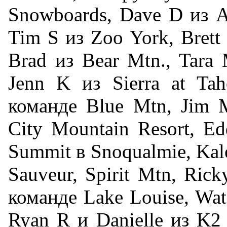
Snowboards, Dave D из An
Tim S из Zoo York, Brett
Brad из Bear Mtn., Tara
Jenn K из Sierra at Tah
команде Blue Mtn, Jim 
City Mountain Resort, Ed
Summit в Snoqualmie, Kale
Sauveur, Spirit Mtn, Ri
команде Lake Louise, Wate
Ryan R и Danielle из K2