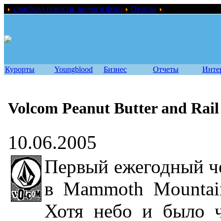
сноуборд новости, видео и фото
Отчеты
Volcom Peanut But
Курорты
Youngblood
Бизнес
Отчеты
Инте
Volcom Peanut Butter and Rai
10.06.2005
Первый ежегодный ч
в Mammoth Mountain
Хотя небо и было 