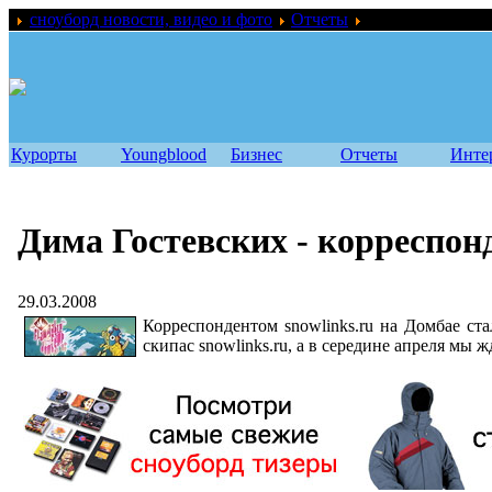
сноуборд новости, видео и фото
Отчеты
Дима Гостевских
Курорты
Youngblood
Бизнес
Отчеты
Инте
Дима Гостевских - корреспонд
29.03.2008
Корреспондентом snowlinks.ru на Домбае ст
скипас snowlinks.ru, а в середине апреля мы 