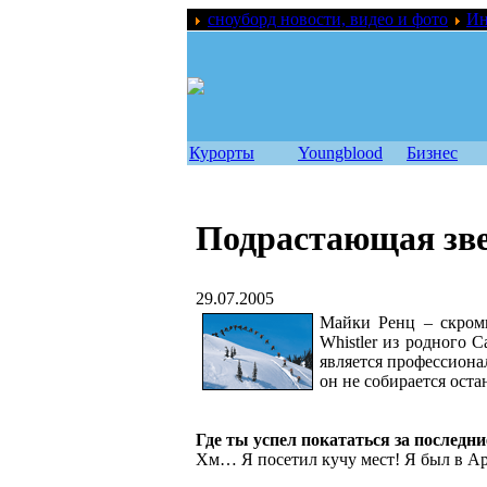
сноуборд новости, видео и фото
Ин
Курорты
Youngblood
Бизнес
Подрастающая зве
29.07.2005
Майки Ренц – скромн
Whistler из родного 
является профессиона
он не собирается оста
Где ты успел покататься за последни
Хм… Я посетил кучу мест! Я был в Ар