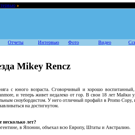
тервью
Подрастающая звезда Mikey Rencz
Отчеты
Интервью
Фото
Видео
Сс
зда Mikey Rencz
яга с юного возраста. Сговорчивый и хорошо воспитанный,
Canmore, и теперь живет недалеко от гор. В свои 18 лет Майки 
льным сноубордистом. У него отличный профайл в Promo Copy, и
навливаться на достигнутом.
е несколько лет?
гентине, в Японии, объехал всю Европу, Штаты и Австралию.