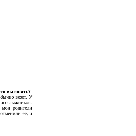
тся выгонять?
обычно везет. У
много лыжников-
й мои родители
 отменили ее, и