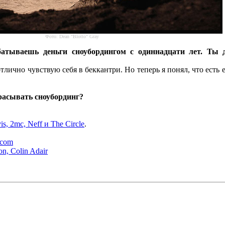
Фото: Dean "Blotto" Gray
атываешь деньги сноубордингом с одиннадцати лет. Ты 
тлично чувствую себя в беккантри. Но теперь я понял, что есть 
брасывать сноубординг?
vis, 2mc, Neff и The Circle
.
.com
on, Colin Adair