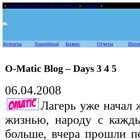
сноуборд новости, видео и фото
Отчеты
O-Matic Blog – D
Курорты
Youngblood
Бизнес
Отчеты
Инте
O-Matic Blog – Days 3 4 5
06.04.2008
Лагерь уже начал 
жизнью, народу с кажд
больше, вчера прошли п