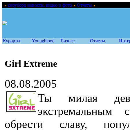
сноуборд новости, видео и фото
Отчеты
Girl Extreme
Курорты
Youngblood
Бизнес
Отчеты
Инте
Girl Extreme
08.08.2005
Ты милая деву
экстремальным 
обрести славу, попул