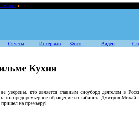
тервью
Митя Фесенко о фильме Кухня
Отчеты
Интервью
Фото
Видео
Сс
ильме Кухня
не уверены, кто является главным сноуборд деятелем в Росс
ть это предпремьерное обращение из кабинета Дмитрия Михайл
о пришел на премьеру!