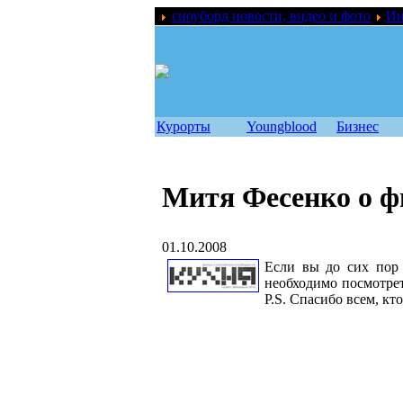
сноуборд новости, видео и фото
Ин
Курорты
Youngblood
Бизнес
Митя Фесенко о ф
01.10.2008
Если вы до сих пор 
необходимо посмотре
P.S. Спасибо всем, кт