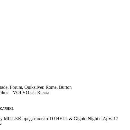
ade, Forum, Quiksilver, Rome, Burton
 films – VOLVO car Russia
Солянка
 dy MILLER представляет DJ HELL & Gigolo Night в Арма17
z