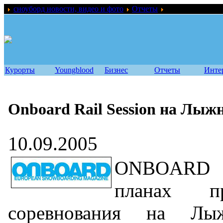
сноуборд новости, видео и фото
Отчеты
Onboard Rail Se
Курорты
Youngblood
Бизнес
Отчеты
Инте
Onboard Rail Session на Лыж
10.09.2005
ONBOARD M
планах п
соревнования на Лы