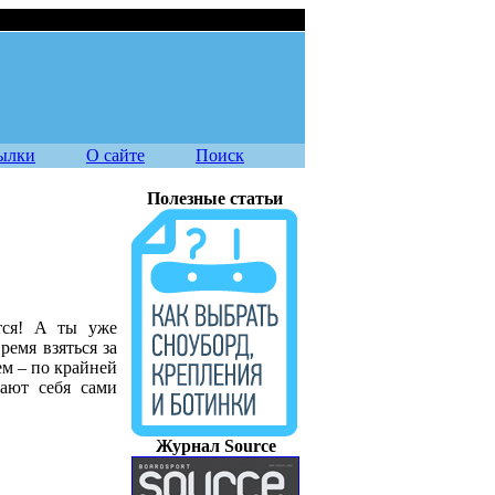
06.08.2026
ылки
О сайте
Поиск
Полезные статьи
ется! А ты уже
ремя взяться за
ем – по крайней
мают себя сами
Журнал Source