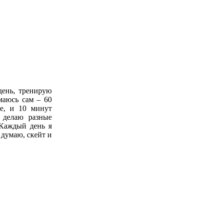
день, тренирую
маюсь сам – 60
е, и 10 минут
 делаю разные
 Каждый день я
 думаю, скейт и