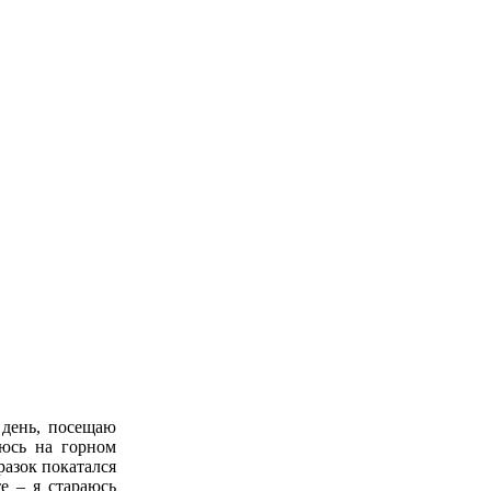
 день, посещаю
аюсь на горном
разок покатался
е – я стараюсь