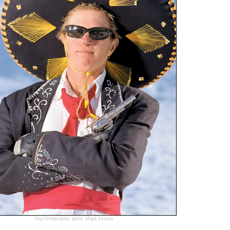
Чед Оттерстром, фото: Марк Геллап