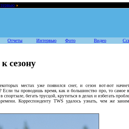
тервью
Как про готовятся к сезону
Отчеты
Интервью
Фото
Видео
Сс
 к сезону
екоторых местах уже появился снег, и сезон вот-вот начн
 Если ты проводишь время, как и большинство про, то самое в
в спортзале, бегать трусцой, крутиться в делах и избегать пробл
времени. Корреспонденту TWS удалось узнать, чем же зани