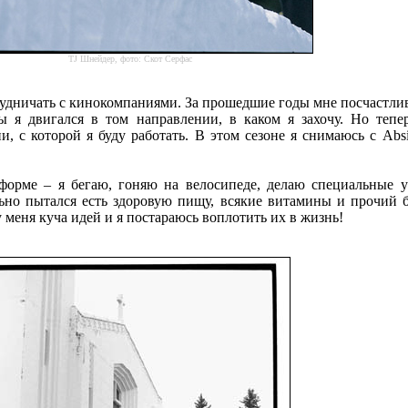
TJ Шнейдер, фото: Скот Серфас
трудничать с кинокомпаниями. За прошедшие годы мне посчастли
ы я двигался в том направлении, в каком я захочу. Но тепе
, с которой я буду работать. В этом сезоне я снимаюсь с Absi
 форме – я бегаю, гоняю на велосипеде, делаю специальные 
льно пытался есть здоровую пищу, всякие витамины и прочий б
 меня куча идей и я постараюсь воплотить их в жизнь!