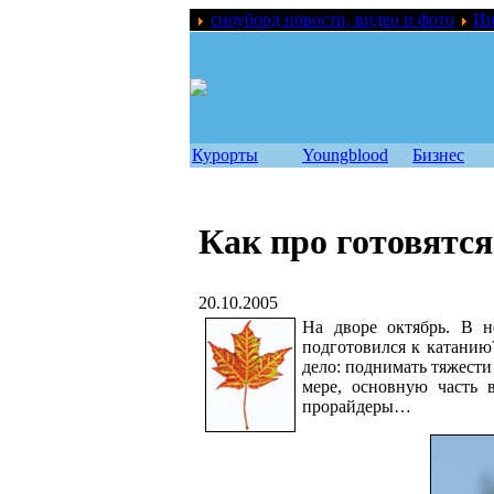
сноуборд новости, видео и фото
Ин
Курорты
Youngblood
Бизнес
Как про готовятся
20.10.2005
На дворе октябрь. В н
подготовился к катанию?
дело: поднимать тяжести 
мере, основную часть 
прорайдеры…