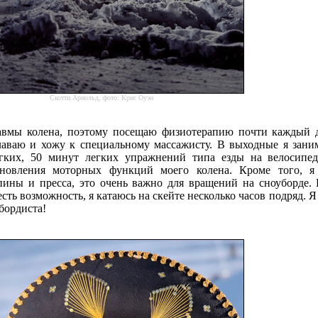
Скотти Арнольд, фото: Крис Оуэн
равмы колена, поэтому посещаю физиотерапию почти каждый 
лаваю и хожу к специальному массажисту. В выходные я зани
гких, 50 минут легких упражнений типа езды на велосипед
ановления моторных функций моего колена. Кроме того, я
ины и пресса, это очень важно для вращений на сноуборде.
есть возможность, я катаюсь на скейте несколько часов подряд. Я
бордиста!