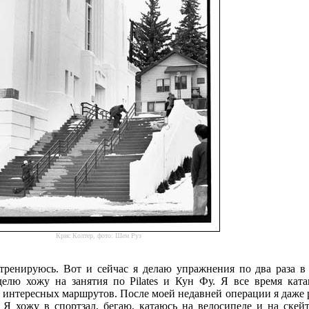
Крис Колтер, фото: Шем Руз
тренируюсь. Вот и сейчас я делаю упражнения по два раза в
делю хожу на занятия по Pilates и Кун Фу. Я все время кат
о интересных маршрутов. После моей недавней операции я даже 
 Я хожу в спортзал, бегаю, катаюсь на велосипеде и на скейт