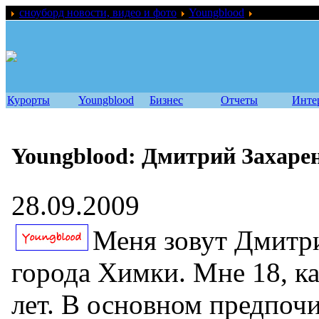
сноуборд новости, видео и фото
Youngblood
Youngblood:
Курорты
Youngblood
Бизнес
Отчеты
Инте
Youngblood: Дмитрий Захаре
28.09.2009
Меня зовут Дмитри
города Химки. Мне 18, к
лет. В основном предпоч