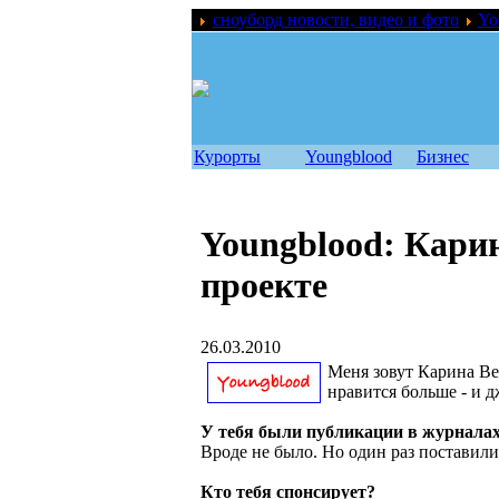
сноуборд новости, видео и фото
Yo
Курорты
Youngblood
Бизнес
Youngblood: Кари
проекте
26.03.2010
Меня зовут Карина Вел
нравится больше - и 
У тебя были публикации в журнала
Вроде не было. Но один раз поставили
Кто тебя спонсирует?