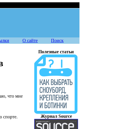
екте
07.08.2026
ылки
О сайте
Поиск
Полезные статьи
в
наю, что мне
Журнал Source
о спорте.