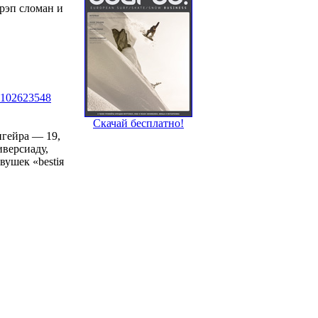
трэп сломан и
8_102623548
Скачай бесплатно!
игейра — 19,
иверсиаду,
вушек «bestiя