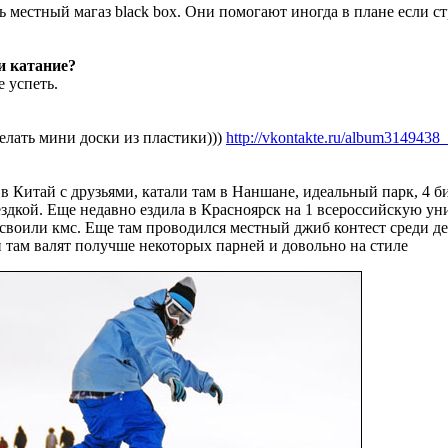
ть местный магаз black box. Они помогают иногда в плане если с
и катание?
е успеть.
елать мини доски из пластики)))
http://vkontakte.ru/album314943
 Китай с друзьями, катали там в Наншане, идеальный парк, 4 б
оездкой. Еще недавно ездила в Красноярск на 1 всероссийскую ун
исвоили кмс. Еще там проводился местный джиб контест среди де
шки там валят получше некоторых парней и довольно на стиле