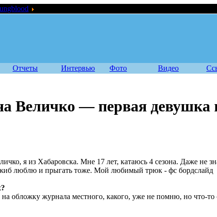
ungblood
Youngblood: Карина Величко — первая девушка в про
Отчеты
Интервью
Фото
Видео
Сс
на Величко — первая девушка 
ичко, я из Хабаровска. Мне 17 лет, катаюсь 4 сезона. Даже не з
джиб люблю и прыгать тоже. Мой любимый трюк - фс бордслайд
х?
 на обложку журнала местного, какого, уже не помню, но что-то 