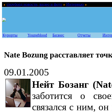
сноуборд новости, видео и фото
Интервью
Nate Bozung р
Курорты
Youngblood
Бизнес
Отчеты
Инте
Nate Bozung расставляет точк
09.01.2005
Нейт Бозанг (Nat
заботится о сво
связался с ним, он