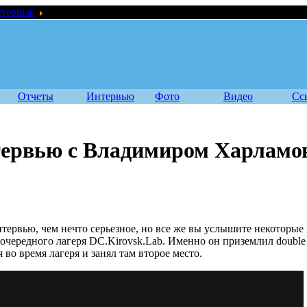
тервью
Pass The Joint: интервью с Владимиром Харламовым и
Отчеты
Интервью
Фото
Видео
Сс
интервью с Владимиром Харламо
нтервью, чем нечто серьезное, но все же вы услышите некоторые
очередного лагеря DC.Kirovsk.Lab. Именно он приземлил double 
 во время лагеря и занял там второе место.