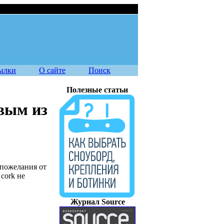
з Кировска
07.08.2026
ылки
О сайте
Поиск
Полезные статьи
вым из
 пожелания от
cork не
Журнал Source