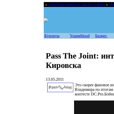
сноуборд новости, видео и фото
Ин
Курорты
Youngblood
Бизнес
Pass The Joint: 
Кировска
13.05.2011
Это скорее фановое и
Владимира по итогам 
контесте DC.Pro.Бойня