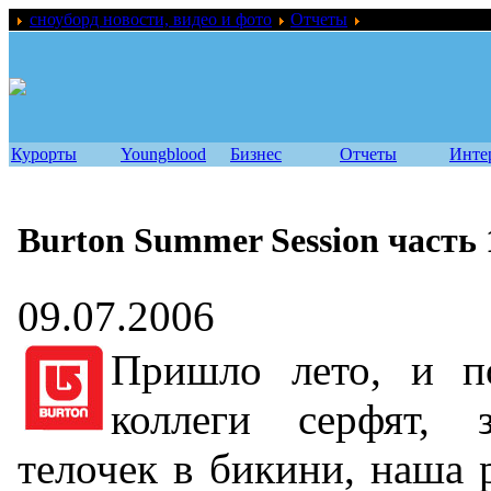
сноуборд новости, видео и фото
Отчеты
Burton Summer Se
Курорты
Youngblood
Бизнес
Отчеты
Инте
Burton Summer Session часть 
09.07.2006
Пришло лето, и п
коллеги серфят, 
телочек в бикини, наша 