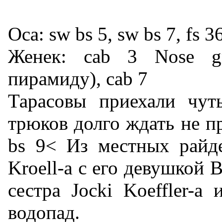
Оса: sw bs 5, sw bs 7, fs 36
Женек: cab 3 Nose gr
пирамиду), cab 7
Тарасовы приехали чут
трюков долго ждать не при
bs 9< Из местных райде
Kroell-а с его девушкой Be
сестра Jocki Koeffler-а 
водопад.