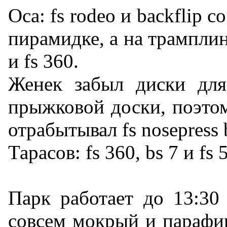
Оса: fs rodeo и backflip
пирамидке, а на трамплине
и fs 360.
Женек забыл диски для
прыжковой доски, поэтом
отрабытывал fs nosepress b
Тарасов: fs 360, bs 7 и fs 5
Парк работает до 13:30
совсем мокрый и парафин