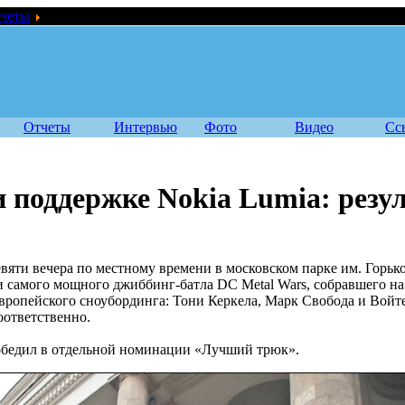
четы
DC Metal Wars при поддержке Nokia Lumia: результаты
Отчеты
Интервью
Фото
Видео
Сс
и поддержке Nokia Lumia: резу
евяти вечера по местному времени в московском парке им. Горьк
 самого мощного джиббинг-батла DC Metal Wars, собравшего на
европейского сноубординга: Тони Керкела, Марк Свобода и Войт
соответственно.
обедил в отдельной номинации «Лучший трюк».