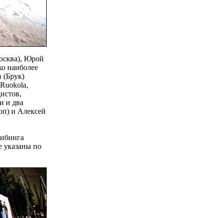
осква), Юрой
ко наиболее
 (Брук)
Ruokola,
истов,
и и два
оп) и Алексей
жибинга
е указаны по