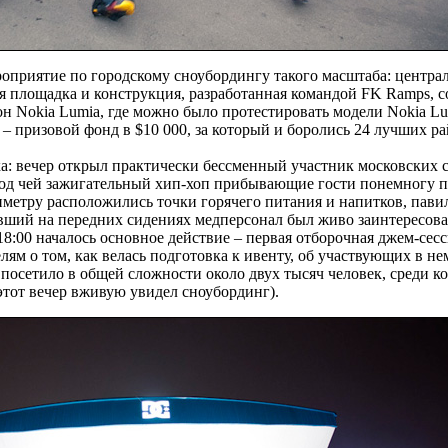
оприятие по городскому сноубордингу такого масштаба: центра
я площадка и конструкция, разработанная командой FK Ramps, с
н Nokia Lumia, где можно было протестировать модели Nokia Lu
 – призовой фонд в $10 000, за который и боролись 24 лучших ра
ка: вечер открыл практически бессменный участник московских 
, под чей зажигательный хип-хоп прибывающие гости понемногу 
метру расположились точки горячего питания и напитков, пави
вший на передних сидениях медперсонал был живо заинтересов
18:00 началось основное действие – первая отборочная джем-сес
ям о том, как велась подготовка к ивенту, об участвующих в не
 посетило в общей сложности около двух тысяч человек, среди к
 этот вечер вживую увидел сноубординг).