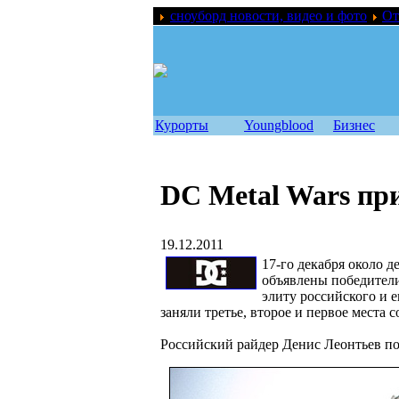
сноуборд новости, видео и фото
От
Курорты
Youngblood
Бизнес
DC Metal Wars пр
19.12.2011
17-го декабря около д
объявлены победители
элиту российского и 
заняли третье, второе и первое места 
Российский райдер Денис Леонтьев п