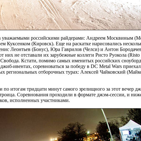
на уважаемыми российскими райдерами: Андреем Москвиным (М
ем Куксенком (Кировск). Еще на раскатке нарисовались несколь
нис Леонтьев (Бонус), Юра Гаврилов (Челси) и Антон Бородачев
 них не отставали их зарубежные коллеги Ристо Руокола (Risto 
 Свобода. Кстати, помимо самых именитых российских сноуборд
жиб-ивентах, соревноваться за победу в DC Metal Wars приехал
ых региональных отборочных турах: Алексей Чайковский (Майк
и по итогам тридцати минут самого зрелищного за этот вечер д
троица. Соревнования проходили в формате джэм-сессии, и ниж
юков, исполненных участниками.