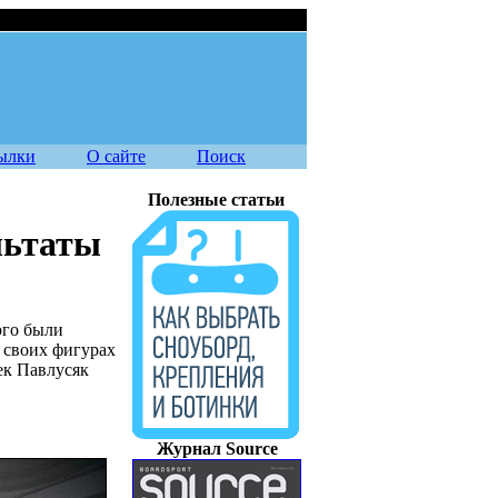
07.08.2026
ылки
О сайте
Поиск
Полезные статьи
льтаты
ого были
 своих фигурах
ек Павлусяк