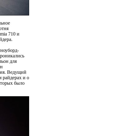
льное
отня
mia 710 и
йдера.
сноуборд-
проникались
льон для
ан
сия. Ведущий
м райдерах и о
оторых было