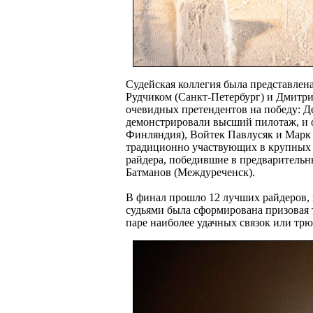
Судейская коллегия была представле
Рудчиком (Санкт-Петербург) и Дмитри
очевидных претендентов на победу: Де
демонстрировали высший пилотаж, и от
Финляндия), Войтек Павлусяк и Марк
традиционно участвующих в крупных д
райдера, победившие в предварительн
Батманов (Междуреченск).
В финал прошло 12 лучших райдеров, 
судьями была сформирована призовая 
паре наиболее удачных связок или тр