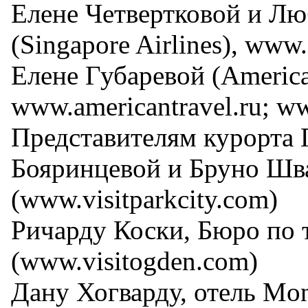
Елене Четвертковой и Л
(Singapore Airlines), www
Елене Губаревой (America
www.americantravel.ru; 
Представителям курорта 
Бояринцевой и Бруно Шв
(www.visitparkcity.com)
Ричарду Коски, Бюро по 
(www.visitogden.com)
Дану Хогварду, отель Mon