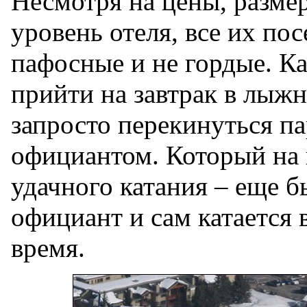
Несмотря на цены, разме
уровень отеля, все их по
пафосные и не гордые. Ка
прийти на завтрак в лыж
запросто перекинуться па
официантом. Который на
удачного катания – еще б
официант и сам катается 
время.