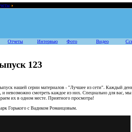
четы
Лучшее из сети - выпуск 123
Отчеты
Интервью
Фото
Видео
Сс
выпуск 123
выпуск нашей серии материалов - "Лучшее из сети". Каждый день
о, и невозможно смотреть каждое из них. Специально для вас, мы
раем их в одном месте. Приятного просмотра!
 Парк Горького с Вадиком Романцовым.