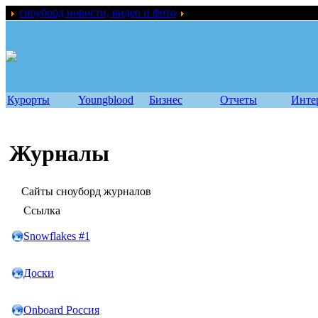
сноуборд новости, видео и фото
Ссылки
Курорты
Youngblood
Бизнес
Отчеты
Инте
Журналы
Сайты сноуборд журналов
Ссылка
Snowflakes #1
Доски
Onboard Россия