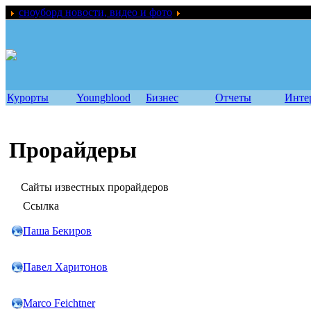
сноуборд новости, видео и фото
Ссылки
Курорты
Youngblood
Бизнес
Отчеты
Инте
Прорайдеры
Сайты известных прорайдеров
Ссылка
Паша Бекиров
Павел Харитонов
Marco Feichtner