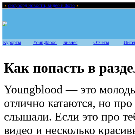
сноуборд новости, видео и фото
Youngblood
Курорты
Youngblood
Бизнес
Отчеты
Инте
Как попасть в разд
Youngblood — это молоды
отлично катаются, но про
слышали. Если это про теб
видео и несколько красив