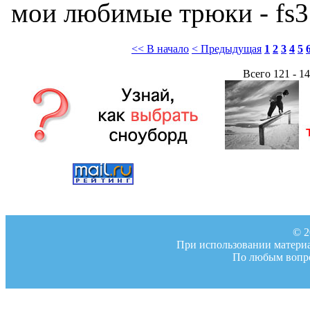
мои любимые трюки - fs3 и
<< В начало
< Предыдущая
1
2
3
4
5
Всего 121 - 14
© 2
При использовании материал
По любым вопро