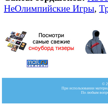
НеОлимпийские Игры
,
Т
© 2
При использовании материал
По любым вопро