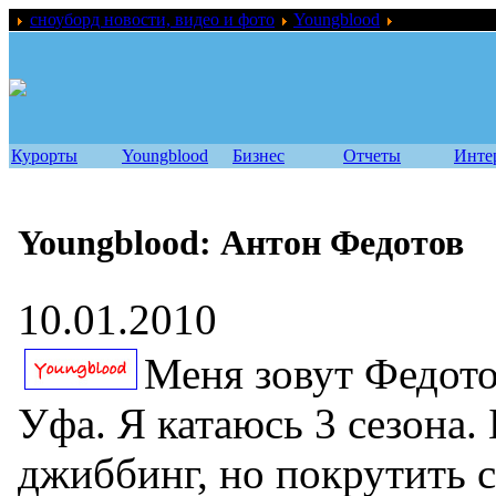
сноуборд новости, видео и фото
Youngblood
Youngblood:
Курорты
Youngblood
Бизнес
Отчеты
Инте
Youngblood: Антон Федотов
10.01.2010
Меня зовут Федото
Уфа. Я катаюсь 3 сезона
джиббинг, но покрутить 