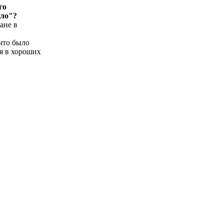
го
зло"?
ане в
 что было
я в хороших