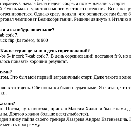
заранее. Сначала была неделя сбора, а потом начались старты.
 Очень мало туристов и много местного населения. Все как в р
отренироваться. Однако сразу поняли, что оставаться там было 
артовал чемпионат Великобритании. Решили двинуть в Италию 
ли что-нибудь новенькое?
b cork 7.
k flip (bs rodeo), fs 900
 Какие серии делали в день соревнований?
bs 5- fr cork 7-cab cork 7. В день соревнований поставил fr 9, но 
алось показать хороший результат.
иями?
атом. Это был мой первый заграничный старт. Даже такого волне
ло в этот день. Обе попытки были неудачными. Я считаю, что эт
вки.
казали?
н. Потом, чуть попозже, приехал Максим Халин и был с нами д
ны. Доктор хвалил больше всех(улыбается).
дел внизу пайпа своего тренера Лазарева Андрея Евгеньевича. 
е менять программу.