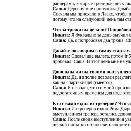
райдерами, которые тренировались там 
Саша:
Деревня мне напомнила Домбай.
Сначала мы приехали в Лаакс, чтобы п
потому что на следующий день там ст
Что за трюки вы делали? Попробова
Никита:
Я буквально за день выучил ca
Саша:
Да, я попробовал два трюка: Chuc
Давайте поговорим о самих стартах.
Никита:
Сделал два вылета, потом fr 5-
пробовал. Саша: В этот день мне не уд
Довольны ли вы своими выступлен
Никита:
Да, я вполне доволен результ
как на спартакиаде! (смеется)
Саша:
Я не знаю, что со мной произош
недостаточным временем для подгото
Кто с вами ездил из тренеров? Что с
Никита:
Из тренеров ездил Рома Дыри
выступлением тренера остались доволь
Саша:
После своих выступлений я уви
первой попытки он посоветовал мне н