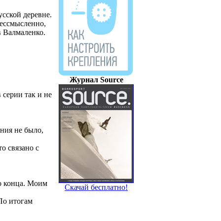
усской деревне.
бессмысленно,
в Валмаленко.
Скачай бесплатно!
в серии так и не
ния не было,
о связано с
о конца. Моим
По итогам