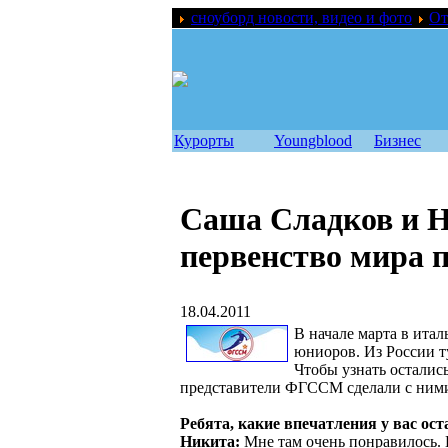
сноуборд новости, видео и фото
От
Курорты
Youngblood
Бизнес
Саша Сладков и Н
первенство мира п
18.04.2011
В начале марта в ита
юниоров. Из России т
Чтобы узнать осталис
представители ФГССМ сделали с ним
Ребята, какие впечатления у вас ост
Никита:
Мне там очень понравилось. 