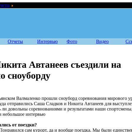
четы
Саша Сладков и Никита Автанеев съездили на первенств
Отчеты
Интервью
Фото
Видео
Сс
икита Автанеев съездили на
о сноуборду
льянском Валмаленко прошли сноуборд соревнования мирового у
уда отправились Саша Сладков и Никита Автанеев для выступле
ь ли довольны соревнованиями и результатами наши спортсмены
и небольшое интервью
ались от поездки?
Понравился сам курорт, да и вообще поездка. Мы были единств