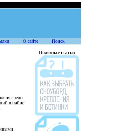
о мира по сноуборду
08.08.2026
ылки
О сайте
Поиск
Полезные статьи
ровня среди
ний в пайпе.
,
Журнал Source
енными