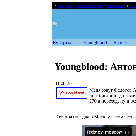
сноуборд новости, видео и фото
Yo
Курорты
Youngblood
Бизнес
Youngblood: Анто
31.08.2011
Меня зовут Федотов А
но с бига иногда тож
270 в переход, ну и в
Это моя поездка в Москву летом этого г