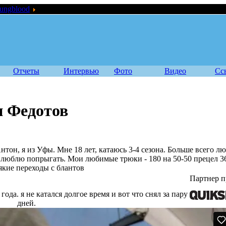
ungblood
Youngblood: Антон Федотов
Отчеты
Интервью
Фото
Видео
Сс
н Федотов
нтон, я из Уфы. Мне 18 лет, катаюсь 3-4 сезона. Больше всего 
е люблю попрыгать. Мои любимые трюки - 180 на 50-50 прецел 36
сякие переходы с блантов
Партнер п
ода. я не катался долгое время и вот что снял за пару
дней.