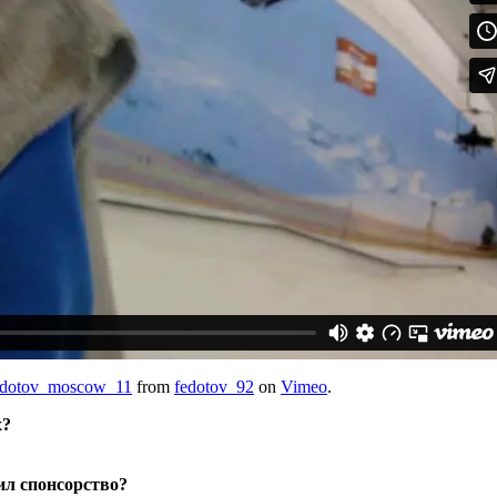
edotov_moscow_11
from
fedotov_92
on
Vimeo
.
х?
ил спонсорство?