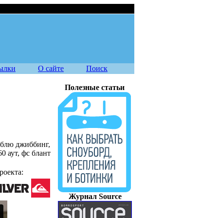
07.08.2026
ылки
О сайте
Поиск
Полезные статьи
люблю джиббинг,
0 аут, фс блант
роекта:
Журнал Source