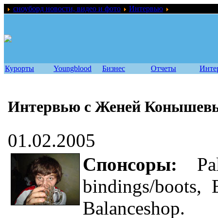
сноуборд новости, видео и фото
Интервью
Интервью с Ж
Курорты
Youngblood
Бизнес
Отчеты
Инте
Интервью с Женей Конышевы
01.02.2005
Спонсоры:
Pal
bindings/boots, 
Balanceshop.