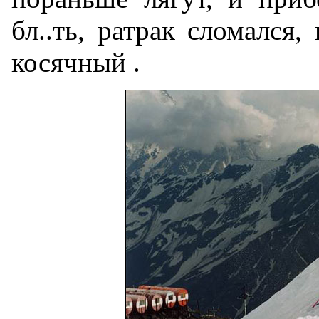
бл..ть, ратрак сломался,
косячный .