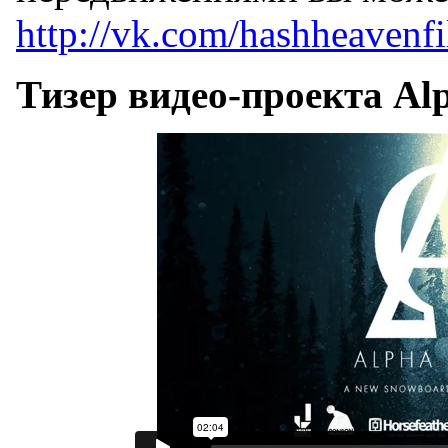
http://vk.com/hashheavenf
Тизер видео-проекта Al