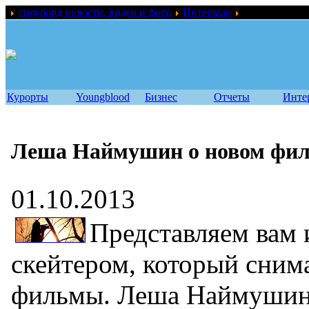
сноуборд новости, видео и фото
Интервью
Леша Наймуши
Курорты
Youngblood
Бизнес
Отчеты
Инте
Леша Наймушин о новом фил
01.10.2013
Представляем вам 
скейтером, который сним
фильмы. Леша Наймушин 