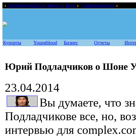
сноуборд новости, видео и фото
Главная новость
Юрий По
Курорты
Youngblood
Бизнес
Отчеты
Инте
Юрий Подладчиков о Шоне Уа
23.04.2014
Вы думаете, что з
Подладчикове все, но, воз
интервью для complex.co