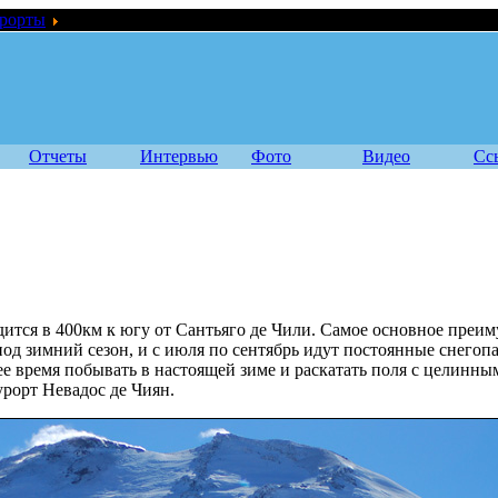
рорты
Курорты: Чили
Отчеты
Интервью
Фото
Видео
Сс
дится в 400км к югу от Сантьяго де Чили. Самое основное преим
иод зимний сезон, и с июля по сентябрь идут постоянные снегопа
ее время побывать в настоящей зиме и раскатать поля с целинны
урорт Невадос де Чиян.