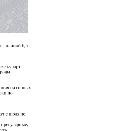
я – длиной 6,5
кже курорт
ороды.
ания на горных
оки по
ят с июля по
ут регулярные,
есть