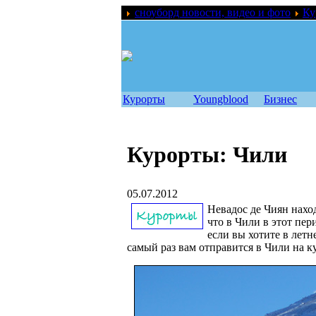
сноуборд новости, видео и фото
Ку
Курорты
Youngblood
Бизнес
Курорты: Чили
05.07.2012
Невадос де Чиян нахо
что в Чили в этот пер
если вы хотите в летн
самый раз вам отправится в Чили на к