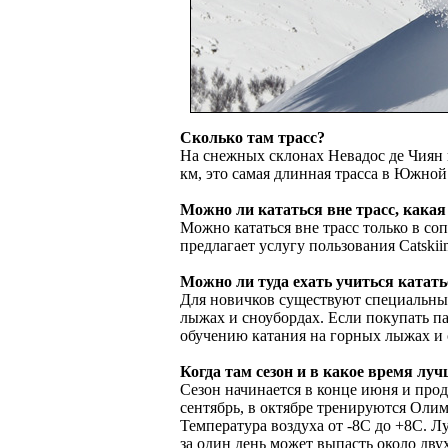
Сколько там трасс?
На снежных склонах Невадос де Чиян н
км, это самая длинная трасса в Южно
Можно ли кататься вне трасс, какая
Можно кататься вне трасс только в с
предлагает услугу пользования Catskii
Можно ли туда ехать учиться катать
Для новичков существуют специальные
лыжах и сноубордах. Если покупать па
обучению катания на горных лыжах и 
Когда там сезон и в какое время лу
Сезон начинается в конце июня и про
сентябрь, в октябре тренируются Оли
Температура воздуха от -8С до +8С. Л
за один день может выпасть около дву