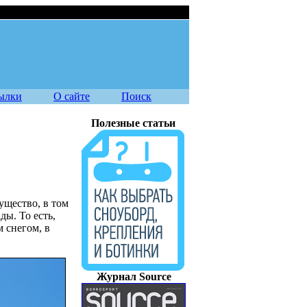
06.08.2026
ылки
О сайте
Поиск
Полезные статьи
ущество, в том
ды. То есть,
м снегом, в
Журнал Source