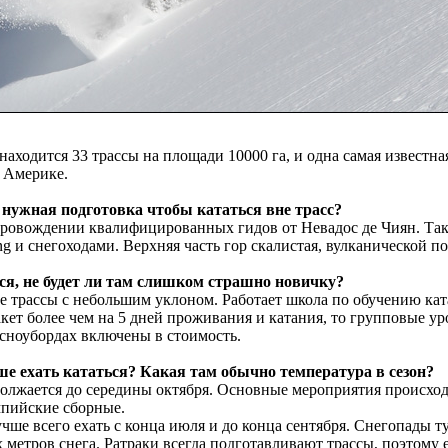
аходится 33 трассы на площади 10000 га, и одна самая известна
й Америке.
 нужная подготовка чтобы кататься вне трасс?
опровождении квалифицированных гидов от Невадос де Чиян. Та
ng и снегоходами. Верхняя часть гор скалистая, вулканической п
ся, не будет ли там слишком страшно новичку?
 трассы с небольшим уклоном. Работает школа по обучению кат
кет более чем на 5 дней проживания и катания, то групповые ур
сноубордах включены в стоимость.
чше ехать кататься? Какая там обычно температура в сезон?
должается до середины октября. Основные мероприятия происход
мпийские сборные.
учше всего ехать с конца июля и до конца сентября. Снегопады т
х метров снега. Ратраки всегда подготавливают трассы, поэтому 