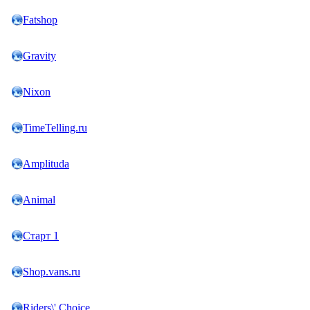
Fatshop
Gravity
Nixon
TimeTelling.ru
Amplituda
Animal
Старт 1
Shop.vans.ru
Riders\' Choice