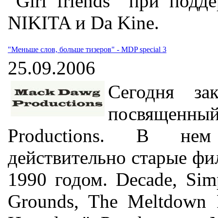
“Girl friends” при подд
NIKITA и Da Kine.
"Меньше слов, больше тизеров" - MDP special 3
25.09.2006
Сегодня за
посвященный
Productions. В не
действительно старые фи
1990 годом. Decade, Simp
Grounds, The Meltdown P