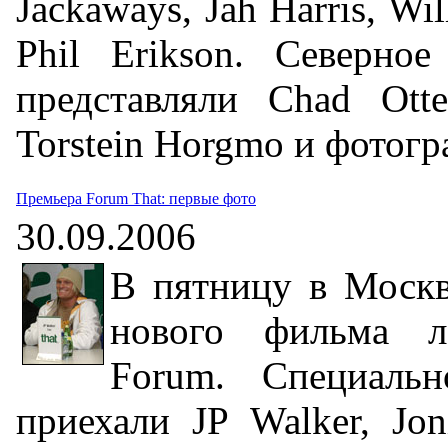
Jackaways, Jah Harris, Wi
Phil Erikson. Северно
представляли Chad Otter
Torstein Horgmo и фотог
Премьера Forum That: первые фото
30.09.2006
В пятницу в Москв
нового фильма л
Forum. Специаль
приехали JP Walker, Jo