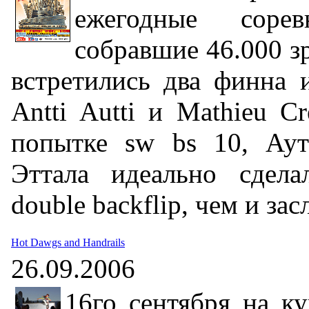
ежегодные соревн
собравшие 46.000 з
встретились два финна и
Antti Autti и Mathieu C
попытке sw bs 10, Аут
Эттала идеально сдел
double backflip, чем и за
Hot Dawgs and Handrails
26.09.2006
16го сентября на ку