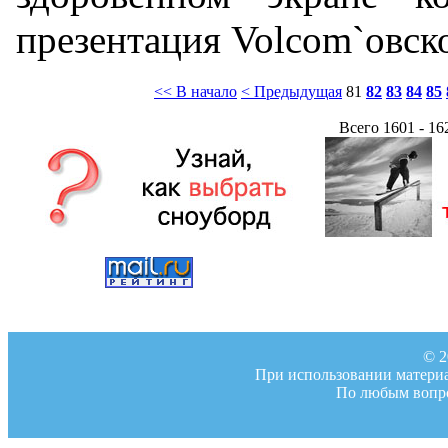
презентация Volcom`овско
<< В начало
< Предыдущая
81
82
83
84
85
Всего 1601 - 16
© 2
При использовании материал
По любым вопро