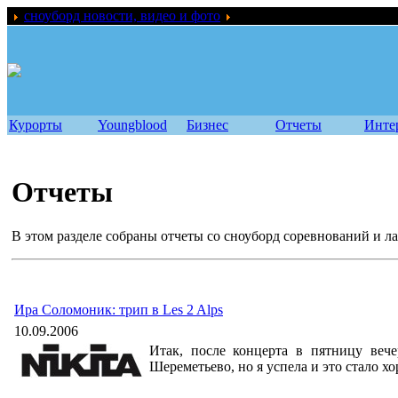
сноуборд новости, видео и фото
Отчеты
Курорты
Youngblood
Бизнес
Отчеты
Инте
Отчеты
В этом разделе собраны отчеты со сноуборд соревнований и л
Ира Соломоник: трип в Les 2 Alps
10.09.2006
Итак, после концерта в пятницу вече
Шереметьево, но я успела и это стало 