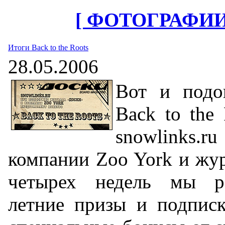
[ ФОТОГРАФИИ
Итоги Back to the Roots
28.05.2006
Вот и подо
Back to the
snowlinks
компании Zoo York и жур
четырех недель мы р
летние призы и подписк