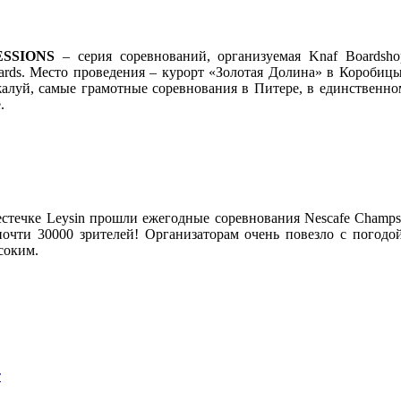
SSIONS
– серия соревнований, организуемая Knaf Boardsho
ards. Место проведения – курорт «Золотая Долина» в Коробиц
жалуй, самые грамотные соревнования в Питере, в единственн
.
естечке Leysin прошли ежегодные соревнования Nescafe Champs
почти 30000 зрителей! Организаторам очень повезло с погодой
соким.
т