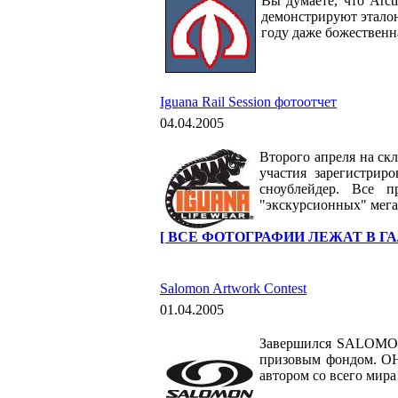
Вы думаете, что Arct
демонстрируют эталон
году даже божественн
Iguana Rail Session фотоотчет
04.04.2005
Второго апреля на скл
участия зарегистрир
сноублейдер. Все 
"экскурсионных" мега
[ ВСЕ ФОТОГРАФИИ ЛЕЖАТ В ГА
Salomon Artwork Contest
01.04.2005
Завершился SALOMON
призовым фондом. ОН 
автором со всего мира