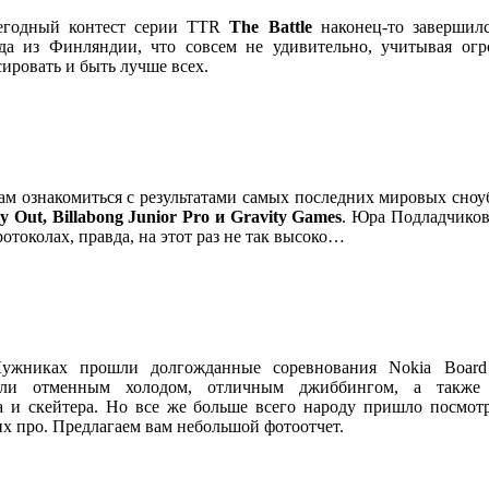
егодный контест серии TTR
The Battle
наконец-то завершилс
да из Финляндии, что совсем не удивительно, учитывая ог
ировать и быть лучше всех.
ам ознакомиться с результатами самых последних мировых сноу
y Out, Billabong Junior Pro и Gravity Games
. Юра Подладчиков
отоколах, правда, на этот раз не так высоко…
ужниках прошли долгожданные соревнования Nokia Board 
или отменным холодом, отличным джиббингом, а также 
а и скейтера. Но все же больше всего народу пришло посмот
х про. Предлагаем вам небольшой фотоотчет.