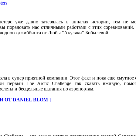
ters
стерс уже давно затерялась в анналах истории, тем не ме
вы порадовать нас отличными работами с этих соревнований
олодного джиббинга от Любы "Акуляки" Бобылевой
яла в супер приятной компании. Этот факт и пока еще смутное 
ой первый The Arctic Challenge так сказать вживую, помо
елеты и бесцельные шатания по аэропортам.
И ОТ DANIEL BLOM ]