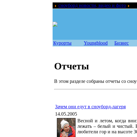
сноуборд новости, видео и фото
От
Курорты
Youngblood
Бизнес
Отчеты
В этом разделе собраны отчеты со сно
Зачем они едут в сноуборд-лагеря
14.05.2005
Весной и летом, когда вниз
лежать – белый и чистый. 
любители гор и на высоте 3