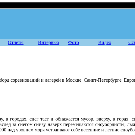
четы
Отчеты
Интервью
Фото
Видео
Сс
уборд соревнований и лагерей в Москве, Санкт-Петербурге, Евр
у, в городах, снег тает и обнажается мусор, вверху, в горах, 
Вслед за снегом снизу наверх перемещаются сноубордисты, лы
000 над уровнем моря устраивают себе весенние и летние сноубо