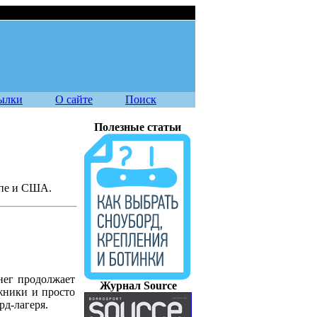
07.08.2026
ылки
О сайте
Поиск
Полезные статьи
опе и США.
снег продолжает
Журнал Source
жники и просто
рд-лагеря.