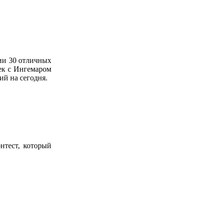
нии 30 отличных
жек с Ингемаром
й на сегодня.
нтест, который