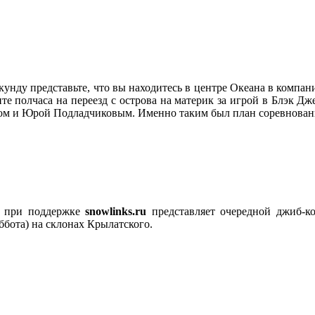
екунду представьте, что вы находитесь в центре Океана в компа
те полчаса на переезд с острова на материк за игрой в Блэк Д
ом и Юрой Подладчиковым. Именно таким был план соревновани
при поддержке
snowlinks.ru
представляет очередной джиб-ко
уббота) на склонах Крылатского.