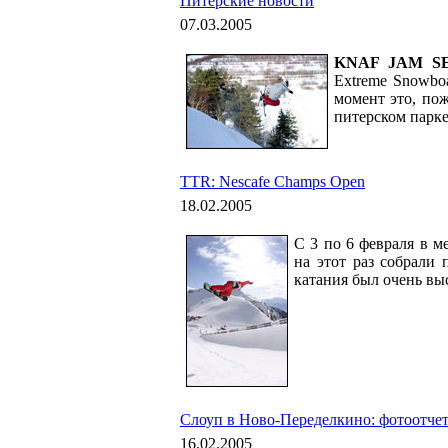
Питерские новости
07.03.2005
KNAF JAM SE
Extreme Snowbo
момент это, по
питерском парке
TTR: Nescafe Champs Open
18.02.2005
С 3 по 6 февраля в м
на этот раз собрали 
катания был очень вы
Слоуп в Ново-Переделкино: фотоотче
16.02.2005