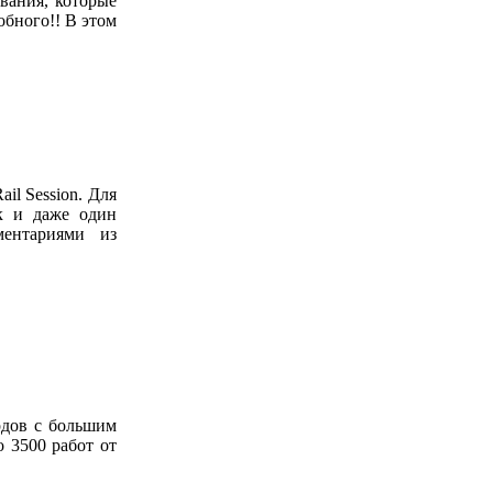
ования, которые
бного!! В этом
il Session. Для
к и даже один
ментариями из
дов с большим
 3500 работ от