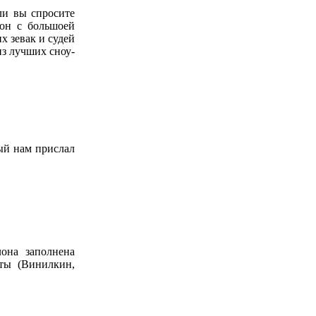
ли вы спросите
 он с большоей
х зевак и судей
из лучших сноу-
ый нам прислал
она заполнена
нты (Винилкин,