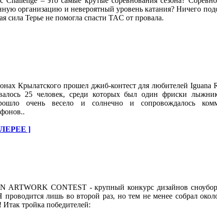
ic Challenge – это самые крутые соревнования сезона? Соревн
ную организацию и невероятный уровень катания? Ничего подо
ая сила Терье не помогла спасти TAC от провала.
онах Крылатского прошел джиб-контест для любителей Iguana Ra
овалось 25 человек, среди которых был один фриски лыжни
прошло очень весело и солнечно и сопровождалось ком
фонов..
ЛЕРЕЕ ]
 ARTWORK CONTEST - крупный конкурс дизайнов сноубор
проводится лишь во второй раз, но тем не менее собрал около
! Итак тройка победителей: