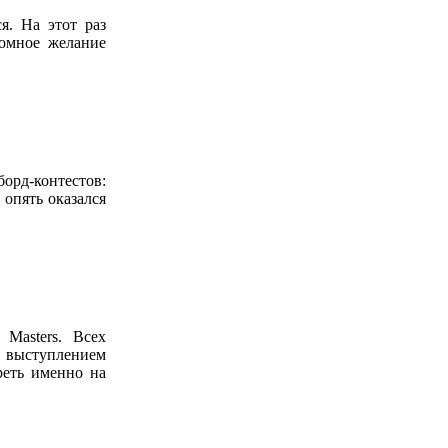
я. На этот раз
ромное желание
борд-контестов:
 опять оказался
Masters. Всех
выступлением
реть именно на