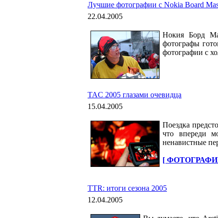
Лучшие фотографии с Nokia Board Mas
22.04.2005
Нокия Борд Ма
фотографы гото
фотографии с х
TAC 2005 глазами очевидца
15.04.2005
Поездка предсто
что впереди м
ненавистные пер
[ ФОТОГРАФИ
TTR: итоги сезона 2005
12.04.2005