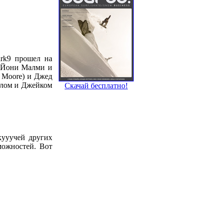
ark9 прошел на
um Йони Малми и
t Moore) и Джед
Волом и Джейком
Скачай бесплатно!
кууучей других
можностей. Вот