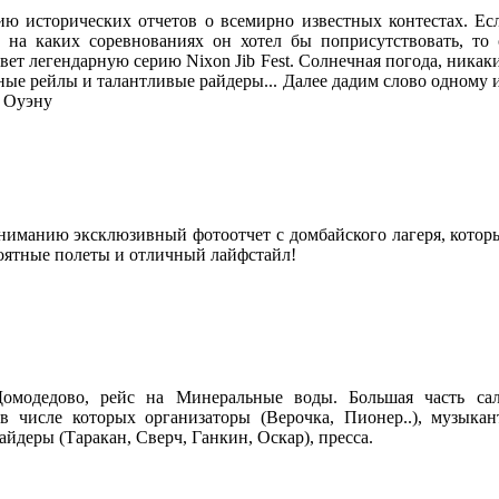
ю исторических отчетов о всемирно известных контестах. Ес
 на каких соревнованиях он хотел бы поприсутствовать, то
вет легендарную серию Nixon Jib Fest. Солнечная погода, никаки
ные рейлы и талантливые райдеры... Далее дадим слово одному 
 Оуэну
ниманию эксклюзивный фотоотчет с домбайского лагеря, котор
ятные полеты и отличный лайфстайл!
Домодедово, рейс на Минеральные воды. Большая часть сал
 в числе которых организаторы (Верочка, Пионер..), музыка
айдеры (Таракан, Сверч, Ганкин, Оскар), пресса.