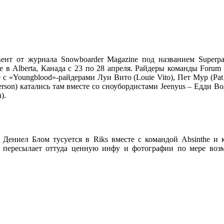
ент от журнала Snowboarder Magazine под названием Superp
se в Alberta, Канада с 23 по 28 апреля. Райдеры команды For
 с «Youngblood»-райдерами Луи Вито (Louie Vito), Пет Мур (Pa
erson) катались там вместе со сноубордистами Jeenyus – Едди 
).
Дениел Блом тусуется в Riks вместе с командой Absinthe и 
 пересылает оттуда ценную инфу и фотографии по мере воз